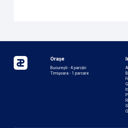
Orașe
I
București - 4 parcări
A
Timișoara - 1 parcare
B
F
G
I
P
R
S
O