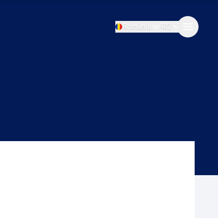
România
RO