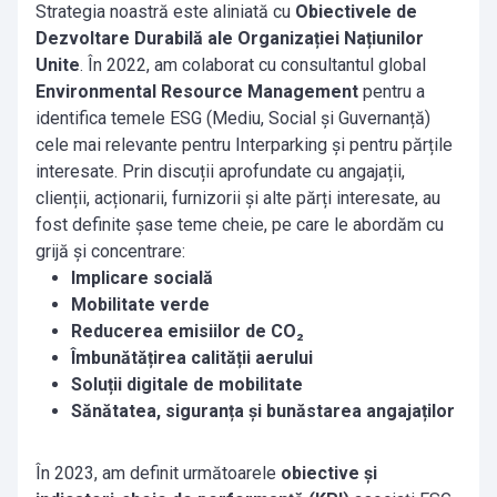
Strategia noastră este aliniată cu
Obiectivele de
Dezvoltare Durabilă ale Organizației Națiunilor
Unite
. În 2022, am colaborat cu consultantul global
Environmental Resource Management
pentru a
identifica temele ESG (Mediu, Social și Guvernanță)
cele mai relevante pentru Interparking și pentru părțile
interesate. Prin discuții aprofundate cu angajații,
clienții, acționarii, furnizorii și alte părți interesate, au
fost definite șase teme cheie, pe care le abordăm cu
grijă și concentrare:
Implicare socială
Mobilitate verde
Reducerea emisiilor de CO₂
Îmbunătățirea calității aerului
Soluții digitale de mobilitate
Sănătatea, siguranța și bunăstarea angajaților
În 2023, am definit următoarele
obiective și